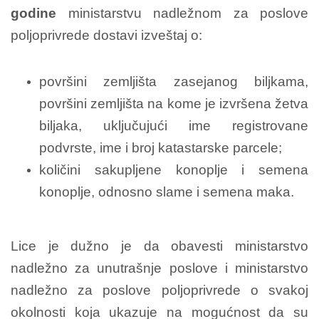
godine
ministarstvu nadležnom za poslove
poljoprivrede dostavi izveštaj o:
površini zemljišta zasejanog biljkama,
površini zemljišta na kome je izvršena žetva
biljaka, uključujući ime registrovane
podvrste, ime i broj katastarske parcele;
količini sakupljene konoplje i semena
konoplje, odnosno slame i semena maka.
Lice je dužno je da obavesti ministarstvo
nadležno za unutrašnje poslove i ministarstvo
nadležno za poslove poljoprivrede o svakoj
okolnosti koja ukazuje na mogućnost da su