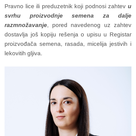
Pravno lice ili preduzetnik koji podnosi zahtev
u
svrhu proizvodnje semena za dalje
razmnožavanje
, pored navedenog uz zahtev
dostavlja još kopiju rešenja o upisu u Registar
proizvođača semena, rasada, micelija jestivih i
lekovitih gljiva.