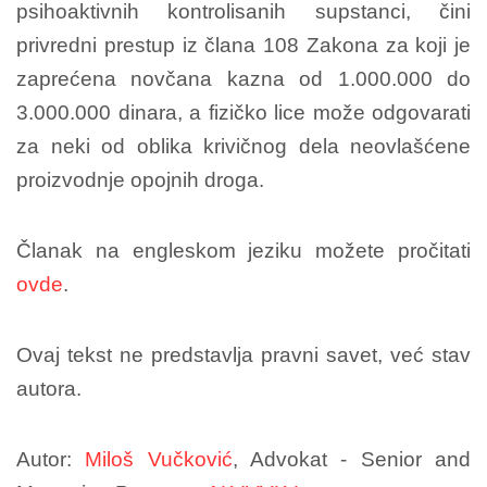
psihoaktivnih kontrolisanih supstanci, čini
privredni prestup iz člana 108 Zakona za koji je
zaprećena novčana kazna od 1.000.000 do
3.000.000 dinara, a fizičko lice može odgovarati
za neki od oblika krivičnog dela neovlašćene
proizvodnje opojnih droga.
Članak na engleskom jeziku možete pročitati
ovde
.
Ovaj tekst ne predstavlja pravni savet, već stav
autora.
Autor:
Miloš Vučković
, Advokat - Senior and