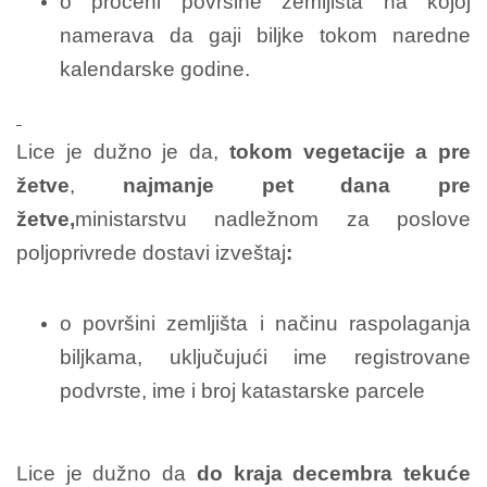
o proceni površine zemljišta na kojoj
namerava da gaji biljke tokom naredne
kalendarske godine.
Lice je dužno je da,
tokom vegetacije a pre
žetve
,
najmanje pet dana pre
žetve,
ministarstvu nadležnom za poslove
poljoprivrede dostavi izveštaj
:
o površini zemljišta i načinu raspolaganja
biljkama, uključujući ime registrovane
podvrste, ime i broj katastarske parcele
Lice je dužno da
do kraja decembra tekuće