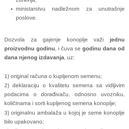
ministarstvu nadležnom za unutrašnje
poslove.
Dozvola za gajenje konoplje važi
jednu
proizvodnu godinu
, i čuva se
godinu dana od
dana njenog izdavanja
, uz:
1) original računa o kupljenom semenu;
2) deklaraciju o kvalitetu semena sa vidljivim
podacima o dorađivaču, odnosno uvozniku,
količinama i sorti kupljenog semena konoplje;
3) originalnu ambalaža u kojoj je seme konoplje
bilo upakovano;