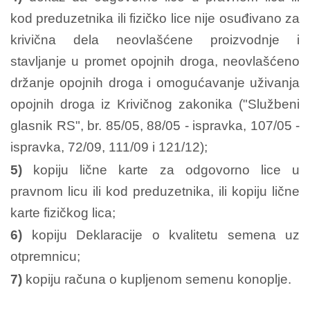
kod preduzetnika ili fizičko lice nije osuđivano za
krivična dela neovlašćene proizvodnje i
stavljanje u promet opojnih droga, neovlašćeno
držanje opojnih droga i omogućavanje uživanja
opojnih droga iz Krivičnog zakonika ("Službeni
glasnik RS", br. 85/05, 88/05 - ispravka, 107/05 -
ispravka, 72/09, 111/09 i 121/12);
5)
kopiju lične karte za odgovorno lice u
pravnom licu ili kod preduzetnika, ili kopiju lične
karte fizičkog lica;
6)
kopiju Deklaracije o kvalitetu semena uz
otpremnicu;
7)
kopiju računa o kupljenom semenu konoplje.