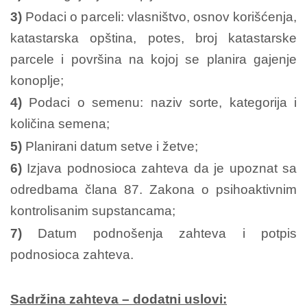
3)
Podaci o parceli: vlasništvo, osnov korišćenja,
katastarska opština, potes, broj katastarske
parcele i površina na kojoj se planira gajenje
konoplje;
4)
Podaci o semenu: naziv sorte, kategorija i
količina semena;
5)
Planirani datum setve i žetve;
6)
Izjava podnosioca zahteva da je upoznat sa
odredbama člana 87. Zakona o psihoaktivnim
kontrolisanim supstancama;
7)
Datum podnošenja zahteva i potpis
podnosioca zahteva.
Sadržina zahteva – dodatni uslovi: