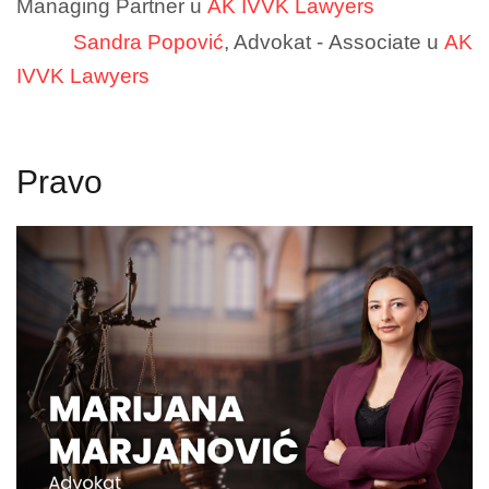
Managing Partner u
AK IVVK Lawyers
Sandra Popović
, Advokat - Associate u
AK
IVVK Lawyers
Pravo