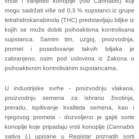
vrste i varijeteti konoplje (rod
Cannabis
) koji
mogu sadržati više od 0,3 % supstanci iz grupe
tetrahidrokanabinola (THC) predstavljaju biljke iz
kojih se može dobiti psihoaktivna kontrolisana
supstanca. Samim tim, uzgoj, proizvodnja,
promet i posedovanje takvih biljaka je
zabranjeno, osim pod uslovima iz Zakona o
psihoaktivnim kontrolisanim supstancama.
U industrijske svrhe - proizvodnju vlakana,
proizvodnju semena za ishranu životinja,
preradu, ispitivanje kvaliteta semena, kao i
njegovog prometa - dozvoljeno je gajiti sorte
konoplje koje pripadaju vrsti konoplje (
Cannabis
sativa L
) upisane u Registar priznatih sorti