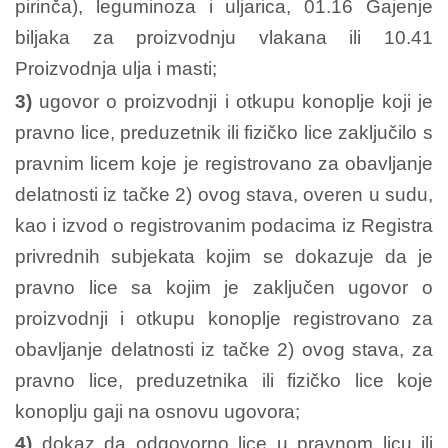
pirinča), leguminoza i uljarica, 01.16 Gajenje
biljaka za proizvodnju vlakana ili 10.41
Proizvodnja ulja i masti;
3)
ugovor o proizvodnji i otkupu konoplje koji je
pravno lice, preduzetnik ili fizičko lice zaključilo s
pravnim licem koje je registrovano za obavljanje
delatnosti iz tačke 2) ovog stava, overen u sudu,
kao i izvod o registrovanim podacima iz Registra
privrednih subjekata kojim se dokazuje da je
pravno lice sa kojim je zaključen ugovor o
proizvodnji i otkupu konoplje registrovano za
obavljanje delatnosti iz tačke 2) ovog stava, za
pravno lice, preduzetnika ili fizičko lice koje
konoplju gaji na osnovu ugovora;
4)
dokaz da odgovorno lice u pravnom licu ili