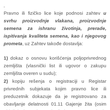
Pravno ili fizičko lice koje podnosi zahtev
u
svrhu proizvodnje vlakana, proizvodnje
semena za ishranu životinja, prerade,
ispitivanja kvaliteta semena, kao i njegovog
prometa
, uz Zahtev takođe dostavlja:
1)
dokaz o osnovu korišćenja poljoprivrednog
zemljišta (vlasnički list ili ugovor o zakupu
zemljišta overen u sudu);
2)
kopiju rešenja o registraciji u Registar
privrednih subjekata kojim pravno lice ili
preduzetnik dokazuje da je registrovano za
obavljanje delatnosti 01.11 Gajenje žita (osim