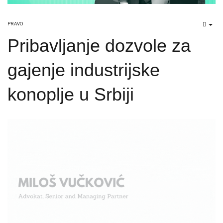
PRAVO
EMP
Pribavljanje dozvole za
gajenje industrijske
konoplje u Srbiji