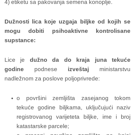
4) etiketu sa pakovanja semena konoplje.
Dužnosti lica koje uzgaja biljke od kojih se
mogu dobiti psihoaktivne kontrolisane
supstance:
Lice je
dužno da
do kraja juna tekuće
godine
podnese
izveštaj
ministarstvu
nadležnom za poslove poljoprivrede:
o površini zemljišta zasejanog tokom
tekuće godine biljkama, uključujući naziv
registrovanog varijeteta biljke, ime i broj
katastarske parcele;