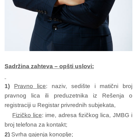
Sadržina zahteva – opšti uslovi:
1)
Pravno lice
: naziv, sedište i matični broj
pravnog lica ili preduzetnika iz
Rešenja o
registraciji u Registar privrednih subjekata,
Fizičko lice
: ime, adresa fizičkog lica, JMBG i
broj telefona za kontakt;
2)
Svrha gajenja konoplje;