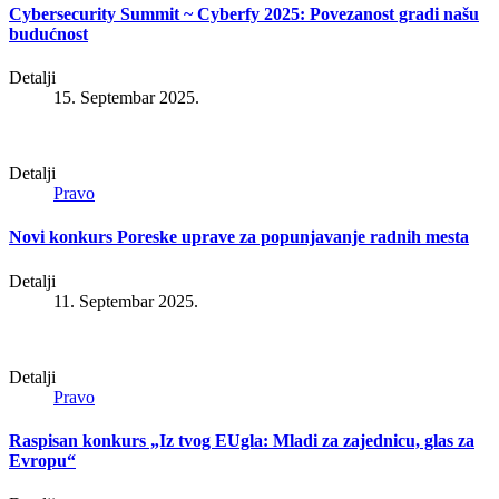
Cybersecurity Summit ~ Cyberfy 2025: Povezanost gradi našu
budućnost
Detalji
15. Septembar 2025.
Detalji
Pravo
Novi konkurs Poreske uprave za popunjavanje radnih mesta
Detalji
11. Septembar 2025.
Detalji
Pravo
Raspisan konkurs „Iz tvog EUgla: Mladi za zajednicu, glas za
Evropu“