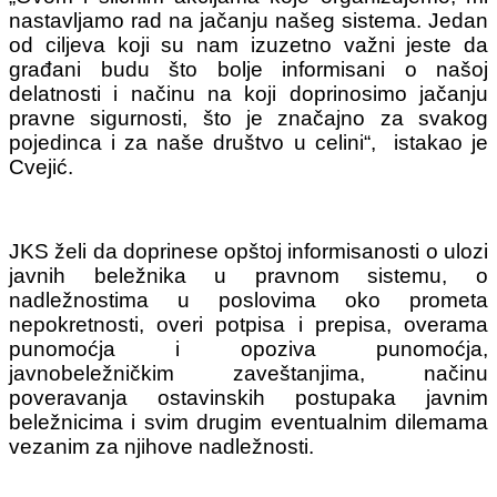
nastavljamo rad na jačanju našeg sistema. Jedan
od ciljeva koji su nam izuzetno važni jeste da
građani budu što bolje informisani o našoj
delatnosti i načinu na koji doprinosimo jačanju
pravne sigurnosti, što je značajno za svakog
pojedinca i za naše društvo u celini“, istakao je
Cvejić.
JKS želi da doprinese opštoj informisanosti o ulozi
javnih beležnika u pravnom sistemu, o
nadležnostima u poslovima oko prometa
nepokretnosti, overi potpisa i prepisa, overama
punomoćja i opoziva punomoćja,
javnobeležničkim zaveštanjima, načinu
poveravanja ostavinskih postupaka javnim
beležnicima i svim drugim eventualnim dilemama
vezanim za njihove nadležnosti.