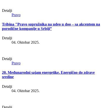
Detalji
Pravo
Tribina "Pravo supružnika na udeo u doo – sa akcentom na
porodične kompanije u Srbiji”
Detalji
04. Oktobar 2025.
Detalji
Pravo
20. Međunarodni sajam energetike. Energično do zdrave
sredine
Detalji
04. Oktobar 2025.
Detalji