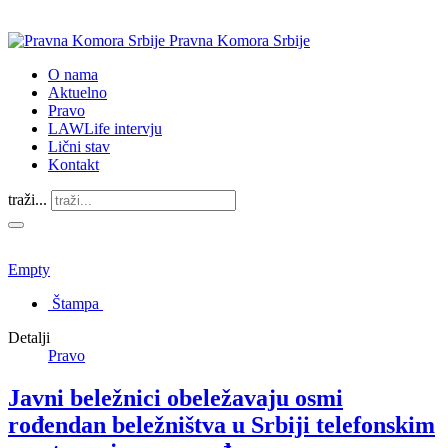
Pravna Komora Srbije
O nama
Aktuelno
Pravo
LAWLife intervju
Lični stav
Kontakt
traži...
Empty
Štampa
Detalji
Pravo
Javni beležnici obeležavaju osmi
rođendan beležništva u Srbiji telefonskim