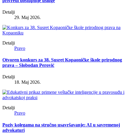
privredi dostupnije usluge
Detalji
29. Maj 2026.
Detalji
Pravo
Otvoren konkurs za 38. Susret Kopaoničke škole prirodnog
prava – Slobodan Perović
Detalji
18. Maj 2026.
Detalji
Pravo
Poziv kolegama na stručno usavršavanje: AI u savremenoj
advokaturi