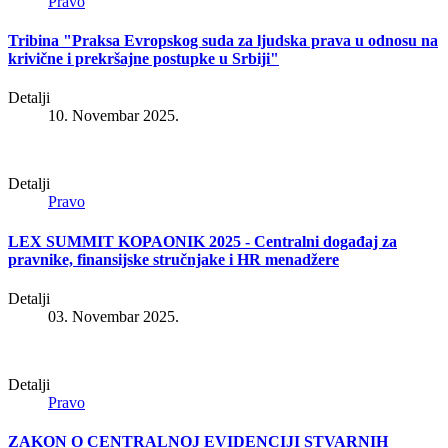
Pravo
Tribina "Praksa Evropskog suda za ljudska prava u odnosu na
krivične i prekršajne postupke u Srbiji"
Detalji
10. Novembar 2025.
Detalji
Pravo
LEX SUMMIT KOPAONIK 2025 - Centralni događaj za
pravnike, finansijske stručnjake i HR menadžere
Detalji
03. Novembar 2025.
Detalji
Pravo
ZAKON O CENTRALNOJ EVIDENCIJI STVARNIH