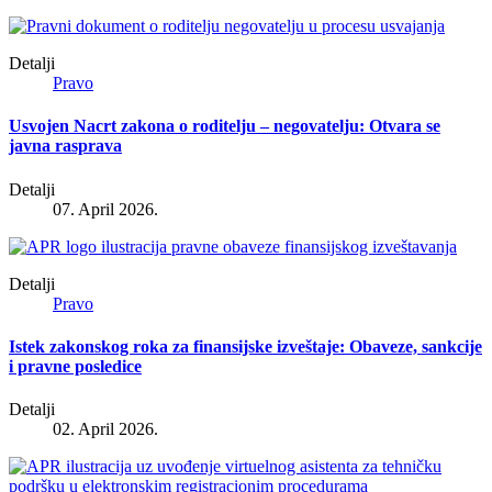
Detalji
Pravo
Usvojen Nacrt zakona o roditelju – negovatelju: Otvara se
javna rasprava
Detalji
07. April 2026.
Detalji
Pravo
Istek zakonskog roka za finansijske izveštaje: Obaveze, sankcije
i pravne posledice
Detalji
02. April 2026.