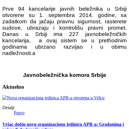
Prve 94 kancelarije javnih beležnika u Srbiji
otvorene su 1. septembra 2014. godine, sa
zadatkom da jačaju pravnu sigurnost, rasterete
sudove, ubrazaju i kontrolišu pravni promet.
Danas u Srbiji ima 227 javnobeležničkih
kancelarija, a ovaj sistem se u prethodnim
godinama ubrzano razvijao i u obimu
nadležnosti.a
Javnobeležnička komora Srbije
Aktuelno
Detalji
Pravo
Vršac dobio novu organizacionu jedinicu APR-a: Građanima i