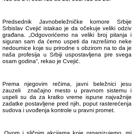
Predsednik Javnobeležničke komore Srbije
Srbislav Cvejić istakao je da očekuje veliki odziv
građana. „Odgovorićemo na veliki broj pitanja i
siguran sam da ćemo uspeti da razrešimo neke
nedoumice koje su prirodne s obzirom na to da je
naša profesija u Srbiji uspostavljena pre svega
osam godina“, rekao je Cvejić.
Prema njegovim rečima, javni beležnici jesu
zauzeli značajno mesto u pravnom sistemu i
uspeli su da za kratko vreme ispune najvažnije
zadatke postavljene pred njih, poput rasterećenja
sudova i uvođenja kontrole u pravni promet.
„Ovom i sličnim akcijama koje organizujemo, mi