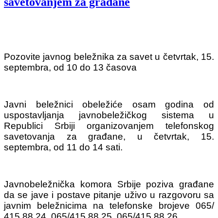
savetovanjem za građane
Pozovite javnog beležnika za savet u četvrtak, 15.
septembra, od 10 do 13 časova
Javni beležnici obeležiće osam godina od
uspostavljanja javnobeležičkog sistema u
Republici Srbiji organizovanjem telefonskog
savetovanja za građane, u četvrtak, 15.
septembra, od 11 do 14 sati.
Javnobeležnička komora Srbije poziva građane
da se jave i postave pitanje uživo u razgovoru sa
javnim beležnicima na telefonske brojeve 065/
415 88 24, 065/415 88 25, 065/415 88 26.