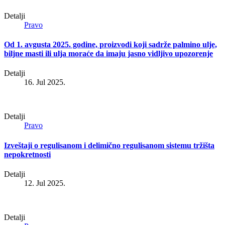
Detalji
Pravo
Od 1. avgusta 2025. godine, proizvodi koji sadrže palmino ulje,
biljne masti ili ulja moraće da imaju jasno vidljivo upozorenje
Detalji
16. Jul 2025.
Detalji
Pravo
Izveštaji o regulisanom i delimično regulisanom sistemu tržišta
nepokretnosti
Detalji
12. Jul 2025.
Detalji