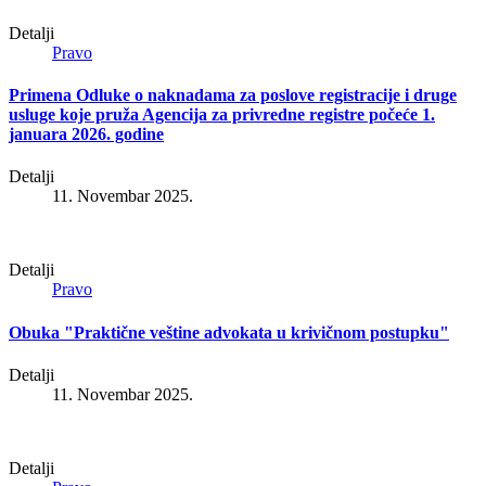
Detalji
Pravo
Primena Odluke o naknadama za poslove registracije i druge
usluge koje pruža Agencija za privredne registre počeće 1.
januara 2026. godine
Detalji
11. Novembar 2025.
Detalji
Pravo
Obuka "Praktične veštine advokata u krivičnom postupku"
Detalji
11. Novembar 2025.
Detalji