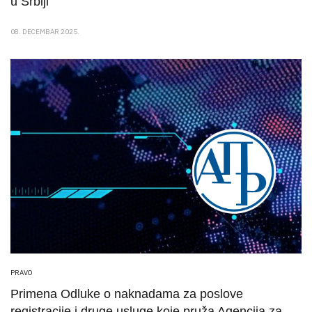
u Srbiji
08. DECEMBAR 2025.
PRAVO
Primena Odluke o naknadama za poslove
registracije i druge usluge koje pruža Agencija za