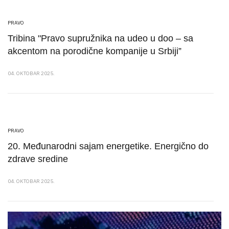
PRAVO
Tribina "Pravo supružnika na udeo u doo – sa
akcentom na porodične kompanije u Srbiji”
04. OKTOBAR 2025.
PRAVO
20. Međunarodni sajam energetike. Energično do
zdrave sredine
04. OKTOBAR 2025.