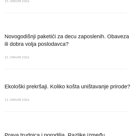
15. JANUAR 2026.
Novogodišnji paketići za decu zaposlenih. Obaveza
ili dobra volja poslodavca?
12. JANUAR 2026.
Ekološki prekršaji. Koliko košta uništavanje prirode?
11. JANUAR 2026.
Prava trudnica i porodilja. Razlike između