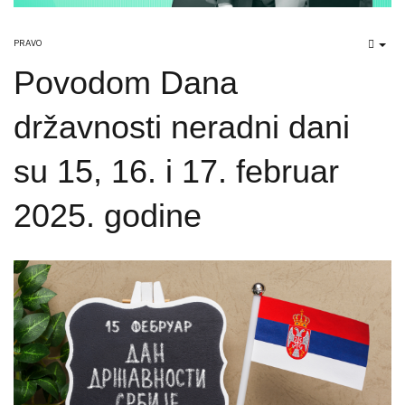
PRAVO
EMP
Povodom Dana
državnosti neradni dani
su 15, 16. i 17. februar
2025. godine