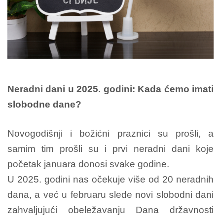
Neradni dani u 2025. godini: Kada ćemo imati
slobodne dane?
Novogodišnji i božićni praznici su prošli, a
samim tim prošli su i prvi neradni dani koje
početak januara donosi svake godine.
U 2025. godini nas očekuje više od 20 neradnih
dana, a već u februaru slede novi slobodni dani
zahvaljujući obeležavanju Dana državnosti