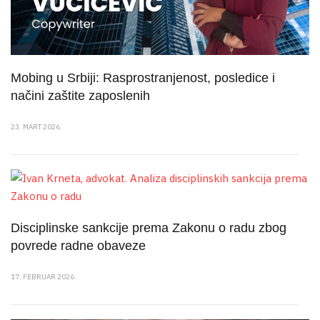
Mobing u Srbiji: Rasprostranjenost, posledice i
načini zaštite zaposlenih
23. MART 2026.
Disciplinske sankcije prema Zakonu o radu zbog
povrede radne obaveze
17. FEBRUAR 2026.