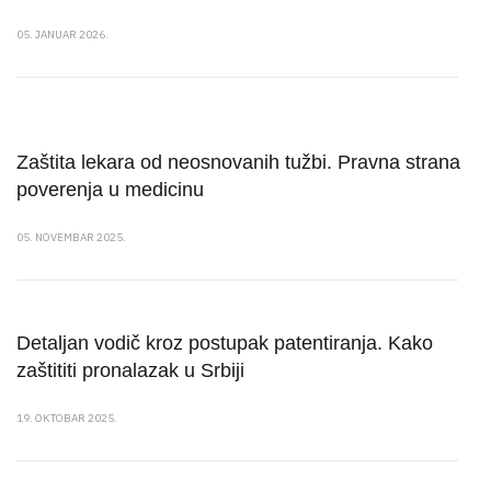
05. JANUAR 2026.
Zaštita lekara od neosnovanih tužbi. Pravna strana
poverenja u medicinu
05. NOVEMBAR 2025.
Detaljan vodič kroz postupak patentiranja. Kako
zaštititi pronalazak u Srbiji
19. OKTOBAR 2025.