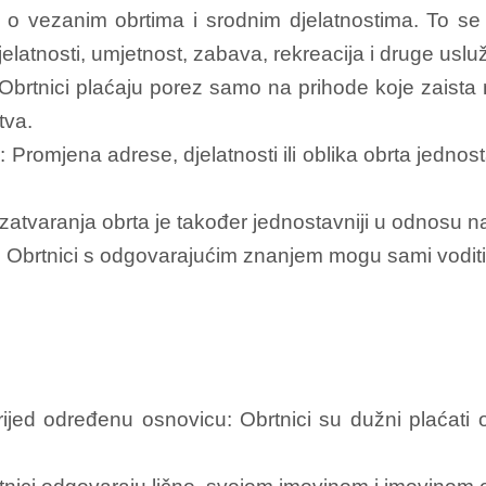
 o vezanim obrtima i srodnim djelatnostima. To se
elatnosti, umjetnost, zabava, rekreacija i druge usluž
brtnici plaćaju porez samo na prihode koje zaista n
tva.
romjena adrese, djelatnosti ili oblika obrta jednost
atvaranja obrta je također jednostavniji u odnosu na
: Obrtnici s odgovarajućim znanjem mogu sami vodit
jed određenu osnovicu: Obrtnici su dužni plaćat