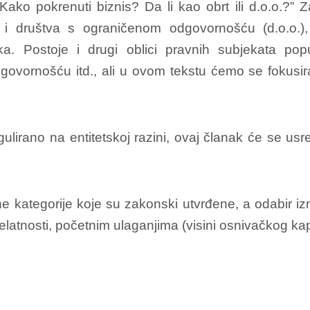
ko pokrenuti biznis? Da li kao obrt ili d.o.o.?” Z
 i društva s ograničenom odgovornošću (d.o.o.), 
. Postoje i drugi oblici pravnih subjekata popu
ovornošću itd., ali u ovom tekstu ćemo se fokusir
ulirano na entitetskoj razini, ovaj članak će se usr
 kategorije koje su zakonski utvrđene, a odabir i
jelatnosti, početnim ulaganjima (visini osnivačkog kapi