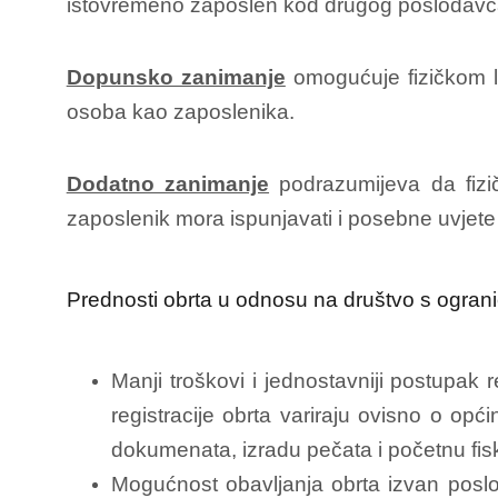
istovremeno zaposlen kod drugog poslodavca 
Dopunsko zanimanje
omogućuje fizičkom li
osoba kao zaposlenika.
Dodatno zanimanje
podrazumijeva da fiz
zaposlenik mora ispunjavati i posebne uvjet
Prednosti obrta u odnosu na društvo s ogran
Manji troškovi i jednostavniji postupak r
registracije obrta variraju ovisno o opć
dokumenata, izradu pečata i početnu fisk
Mogućnost obavljanja obrta izvan poslovn