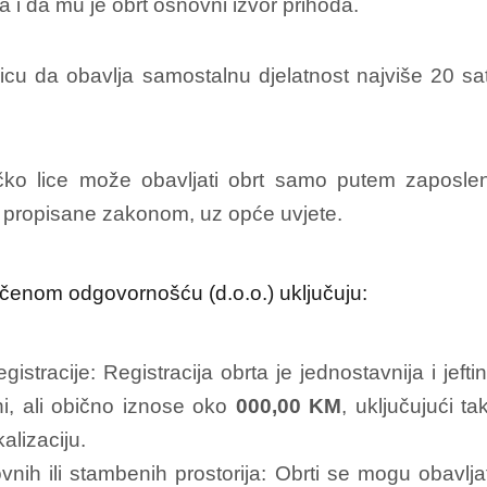
i da mu je obrt osnovni izvor prihoda.
cu da obavlja samostalnu djelatnost najviše 20 sa
ičko lice može obavljati obrt samo putem zaposle
e propisane zakonom, uz opće uvjete.
ičenom odgovornošću (d.o.o.) uključuju:
egistracije: Registracija obrta je jednostavnija i jef
ini, ali obično iznose oko
000,00 KM
, uključujući t
alizaciju.
ih ili stambenih prostorija: Obrti se mogu obavljati