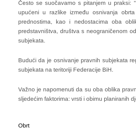
Često se suočavamo s pitanjem u praksi: “Ka
upućeni u razlike između osnivanja obrta
prednostima, kao i nedostacima oba oblika
predstavništva, društva s neograničenom odg
subjekata.
Budući da je osnivanje pravnih subjekata reg
subjekata na teritoriji Federacije BiH.
Važno je napomenuti da su oba oblika pravne
sljedećim faktorima: vrsti i obimu planiranih d
Obrt