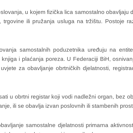
poslovanja, u kojem fizička lica samostalno obavljaju d
 trgovine ili pružanja usluga na tržištu. Postoje ra
vanja samostalnih poduzetnika uređuju na entit
 knjiga i plaćanja poreza. U Federaciji BiH, osnivan
jete za obavljanje obrtničkih djelatnosti, registrac
sati u obrtni registar koji vodi nadležni organ, bez ob
, ili se obavlja izvan poslovnih ili stambenih prosto
vljanje samostalne djelatnosti primarna aktivnost f