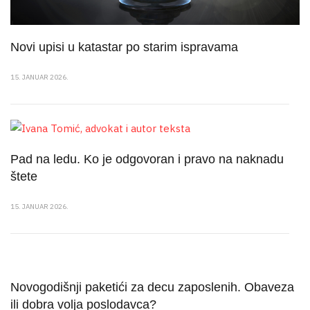
Novi upisi u katastar po starim ispravama
15. JANUAR 2026.
Pad na ledu. Ko je odgovoran i pravo na naknadu
štete
15. JANUAR 2026.
Novogodišnji paketići za decu zaposlenih. Obaveza
ili dobra volja poslodavca?