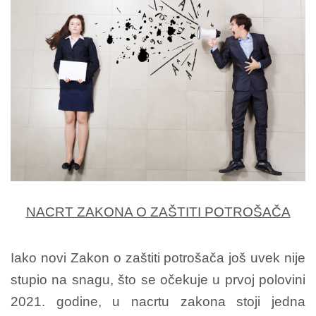
NACRT ZAKONA O ZAŠTITI POTROŠAČA
Iako novi Zakon o zaštiti potrošača još uvek nije
stupio na snagu, što se očekuje u prvoj polovini
2021. godine, u nacrtu zakona stoji jedna