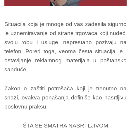
Situacija koja je mnoge od vas zadesila sigurno
je uznemiravanje od strane trgovaca koji nudeći
svoju robu i usluge, neprestano pozivaju na
telefon. Pored toga, veoma česta situacija je i
ostavljanje reklamnog materijala u poštansko
sanduče.
Zakon o zaštiti potrošača koji je trenutno na
snazi, ovakva ponašanja definiše kao nasrtljivu
poslovnu praksu.
ŠTA SE SMATRA NASRTLJIVOM